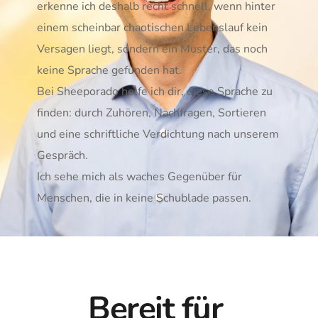
erkenne ich deshalb recht schnell, wenn hinter 
einem scheinbar chaotischen Lebenslauf kein 
Versagen liegt, sondern ein Muster, das noch 
keine Sprache gefunden hat. 
Bei Sheeporado helfe ich dir, diese Sprache zu 
finden: durch Zuhören, Nachfragen, Sortieren 
und eine schriftliche Verdichtung nach unserem 
Gespräch.
Ich sehe mich als waches Gegenüber für 
Menschen, die in keine Schublade passen.
Bereit für 