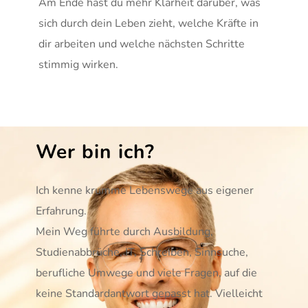
Am Ende hast du mehr Klarheit darüber, was 
sich durch dein Leben zieht, welche Kräfte in 
dir arbeiten und welche nächsten Schritte 
stimmig wirken.
Wer bin ich?
Ich kenne krumme Lebenswege aus eigener 
Erfahrung.
Mein Weg führte durch Ausbildung, 
Studienabbrüche, IT, Schreiben, Sinnsuche, 
berufliche Umwege und viele Fragen, auf die 
keine Standardantwort gepasst hat. Vielleicht 