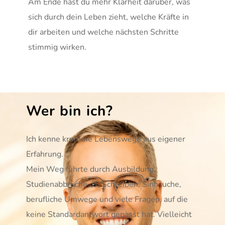
Am Ende hast du mehr Klarheit darüber, was 
sich durch dein Leben zieht, welche Kräfte in 
dir arbeiten und welche nächsten Schritte 
stimmig wirken.
Wer bin ich?
Ich kenne krumme Lebenswege aus eigener 
Erfahrung.
Mein Weg führte durch Ausbildung, 
Studienabbrüche, IT, Schreiben, Sinnsuche, 
berufliche Umwege und viele Fragen, auf die 
keine Standardantwort gepasst hat. Vielleicht 