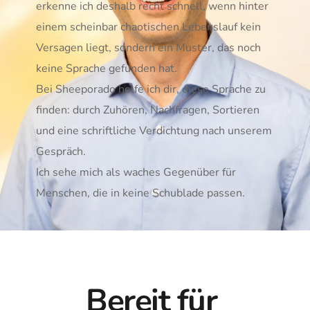
erkenne ich deshalb recht schnell, wenn hinter 
einem scheinbar chaotischen Lebenslauf kein 
Versagen liegt, sondern ein Muster, das noch 
keine Sprache gefunden hat. 
Bei Sheeporado helfe ich dir, diese Sprache zu 
finden: durch Zuhören, Nachfragen, Sortieren 
und eine schriftliche Verdichtung nach unserem 
Gespräch.
Ich sehe mich als waches Gegenüber für 
Menschen, die in keine Schublade passen.
Bereit für 