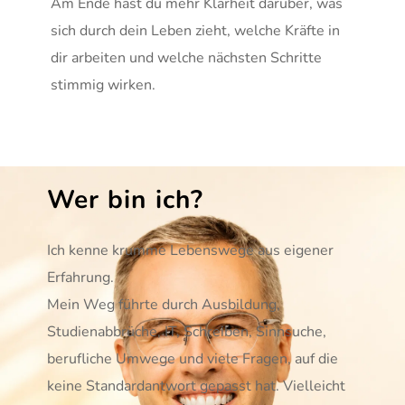
Am Ende hast du mehr Klarheit darüber, was 
sich durch dein Leben zieht, welche Kräfte in 
dir arbeiten und welche nächsten Schritte 
stimmig wirken.
Wer bin ich?
Ich kenne krumme Lebenswege aus eigener 
Erfahrung.
Mein Weg führte durch Ausbildung, 
Studienabbrüche, IT, Schreiben, Sinnsuche, 
berufliche Umwege und viele Fragen, auf die 
keine Standardantwort gepasst hat. Vielleicht 